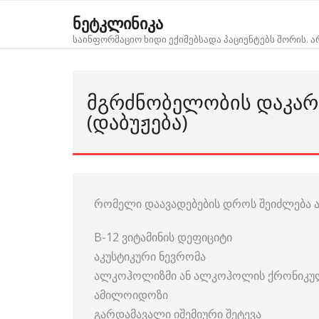
Skip
ნეტკლინიკა
to
საინფორმაციო ხიდი ექიმებსადა პაციენტებს შორის. 
content
ᲛᲒᲠᲫᲜᲝᲑᲔᲚᲝᲑᲘᲡ ᲓᲐᲙᲐᲠ
(ᲓᲐᲑᲣᲟᲔᲑᲐ)
რომელი დაავადებების დროს შეიძლება ა
B-12 ვიტამინის დეფიციტი
აკუსტიკური ნევრომა
ალკოჰოლიზმი ან ალკოჰოლის ქრონიკულ
ამილოიდოზი
გარდამავალი იშემიური შეტევა