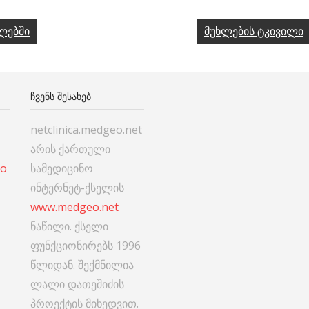
ლებში
მუხლების ტკივილი
ᲩᲕᲔᲜᲡ ᲨᲔᲡᲐᲮᲔᲑ
netclinica.medgeo.net
არის ქართული
co
სამედიცინო
ინტერნეტ-ქსელის
www.medgeo.net
ნაწილი. ქსელი
ფუნქციონირებს 1996
წლიდან. შექმნილია
ლალი დათეშიძის
პროექტის მიხედვით.