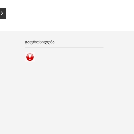
ᲒᲐᲤᲠᲗᲮᲘᲚᲔᲑᲐ