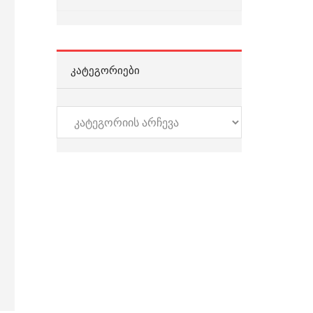
ᲙᲐᲢᲔᲒᲝᲠᲘᲔᲑᲘ
კატეგორიები