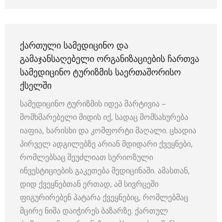
ᲥᲐᲠᲗᲣᲚᲘ ᲡᲐᲛᲔᲓᲘᲪᲘᲜᲝ ᲓᲐ
ᲒᲐᲛᲐᲯᲐᲜᲡᲐᲦᲔᲑᲔᲚᲘ ᲝᲠᲒᲐᲜᲘᲖᲐᲪᲘᲔᲑᲘᲡ ᲩᲐᲠᲗᲕᲐ
ᲡᲐᲛᲔᲓᲘᲪᲘᲜᲝ ᲢᲣᲠᲘᲖᲛᲘᲡ ᲡᲐᲔᲠᲗᲐᲨᲝᲠᲘᲡᲝ
ᲥᲡᲔᲚᲨᲘ
სამედიცინო ტურიზმის იდეა მარტივია –
მომხმარებელი მიდის იქ, სადაც მომსახურება
იაფია, ხარისხი და კომფორტი მაღალი. ცხადია
პირველ ადგილებზე არიან მდიდარი ქვეყნები,
რომლებსაც შეუძლიათ სერიოზული
ინვესტიციების გაკეთება მედიცინაში. ამასთან,
დიდ ქვეყნებთან ერთად, ამ სივრცეში
ფიგურირებენ პატარა ქვეყნებიც, რომლებმაც
მცირე ნიშა დაიჭირეს ბაზარზე. ქართულ