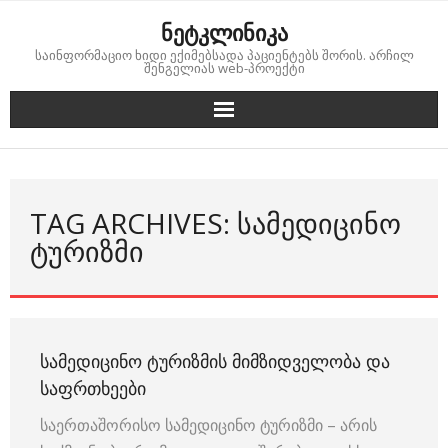
Skip
ნეტკლინიკა
to
საინფორმაციო ხიდი ექიმებსადა პაციენტებს შორის. არჩილ
content
შენგელიას web-პროექტი
TAG ARCHIVES: ᲡᲐᲛᲔᲓᲘᲪᲘᲜᲝ
ᲢᲣᲠᲘᲖᲛᲘ
ᲡᲐᲛᲔᲓᲘᲪᲘᲜᲝ ᲢᲣᲠᲘᲖᲛᲘᲡ ᲛᲘᲛᲖᲘᲓᲕᲔᲚᲝᲑᲐ ᲓᲐ
ᲡᲐᲤᲠᲗᲮᲔᲔᲑᲘ
საერთაშორისო სამედიცინო ტურიზმი – არის