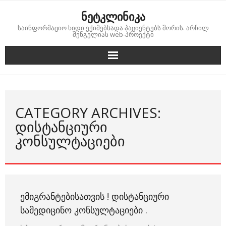
Skip
ნეტკლინიკა
to
საინფორმაციო ხიდი ექიმებსადა პაციენტებს შორის. არჩილ
content
შენგელიას web-პროექტი
CATEGORY ARCHIVES:
ᲓᲘᲡᲢᲐᲜᲪᲘᲣᲠᲘ
ᲙᲝᲜᲡᲣᲚᲢᲐᲪᲘᲔᲑᲘ
ᲔᲛᲘᲒᲠᲐᲜᲢᲔᲑᲘᲡᲐᲗᲕᲘᲡ ! ᲓᲘᲡᲢᲐᲜᲪᲘᲣᲠᲘ
ᲡᲐᲛᲔᲓᲘᲪᲘᲜᲝ ᲙᲝᲜᲡᲣᲚᲢᲐᲪᲘᲔᲑᲘ .