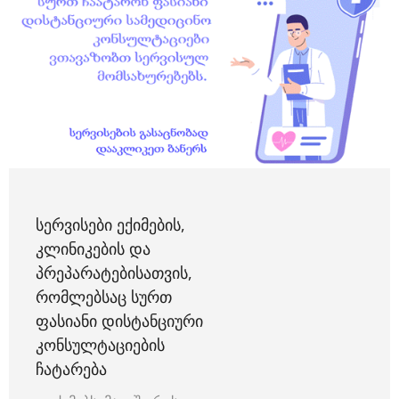
ᲡᲔᲠᲕᲘᲡᲔᲑᲘ ᲔᲥᲘᲛᲔᲑᲘᲡ,
ᲙᲚᲘᲜᲘᲙᲔᲑᲘᲡ ᲓᲐ
ᲞᲠᲔᲞᲐᲠᲐᲢᲔᲑᲘᲡᲐᲗᲕᲘᲡ,
ᲠᲝᲛᲚᲔᲑᲡᲐᲪ ᲡᲣᲠᲗ
ᲤᲐᲡᲘᲐᲜᲘ ᲓᲘᲡᲢᲐᲜᲪᲘᲣᲠᲘ
ᲙᲝᲜᲡᲣᲚᲢᲐᲪᲘᲔᲑᲘᲡ
ᲩᲐᲢᲐᲠᲔᲑᲐ