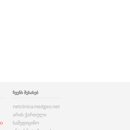
ᲩᲕᲔᲜᲡ ᲨᲔᲡᲐᲮᲔᲑ
netclinica.medgeo.net
არის ქართული
co
სამედიცინო