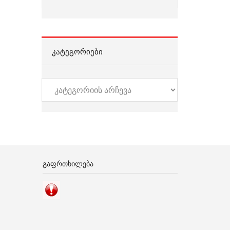
ᲙᲐᲢᲔᲒᲝᲠᲘᲔᲑᲘ
კატეგორიები
ᲒᲐᲤᲠᲗᲮᲘᲚᲔᲑᲐ