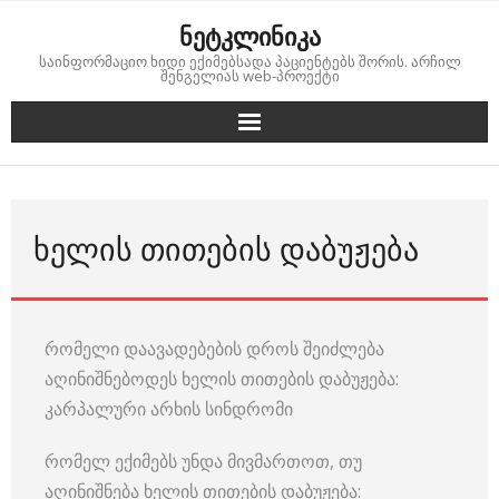
Skip
ნეტკლინიკა
to
საინფორმაციო ხიდი ექიმებსადა პაციენტებს შორის. არჩილ
content
შენგელიას web-პროექტი
ᲮᲔᲚᲘᲡ ᲗᲘᲗᲔᲑᲘᲡ ᲓᲐᲑᲣᲟᲔᲑᲐ
რომელი დაავადებების დროს შეიძლება
აღინიშნებოდეს ხელის თითების დაბუჟება:
კარპალური არხის სინდრომი
რომელ ექიმებს უნდა მივმართოთ, თუ
აღინიშნება ხელის თითების დაბუჟება: