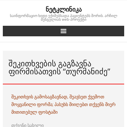
Skip
ნეტკლინიკა
to
საინფორმაციო ხიდი ექიმებსადა პაციენტებს შორის. არჩილ
content
შენგელიას web-პროექტი
ᲨᲔᲙᲘᲗᲮᲕᲔᲑᲘᲡ ᲒᲐᲒᲖᲐᲕᲜᲐ
ᲤᲘᲠᲛᲘᲡᲐᲗᲕᲘᲡ “ᲗᲣᲠᲛᲐᲜᲘᲫᲔ”
შეკითხვის გამოსაგზავნად, შეავსეთ ქვემოთ
მოყვანილი ფორმა; პასუხს მიიღებთ თქვენს მიერ
მითითებულ ფოსტაში
თქვენი სახელი