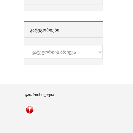
ᲙᲐᲢᲔᲒᲝᲠᲘᲔᲑᲘ
კატეგორიები
ᲒᲐᲤᲠᲗᲮᲘᲚᲔᲑᲐ