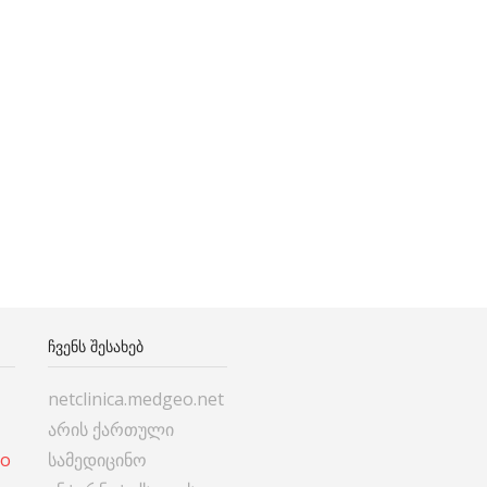
ᲩᲕᲔᲜᲡ ᲨᲔᲡᲐᲮᲔᲑ
netclinica.medgeo.net
არის ქართული
co
სამედიცინო