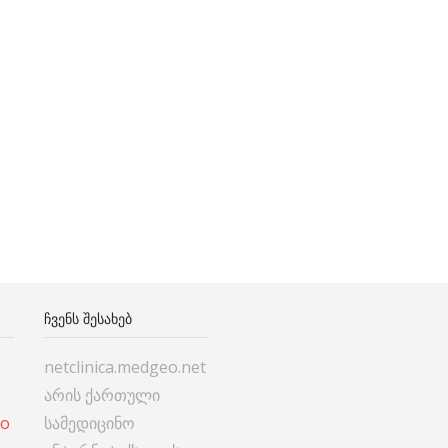
ᲩᲕᲔᲜᲡ ᲨᲔᲡᲐᲮᲔᲑ
netclinica.medgeo.net
არის ქართული
co
სამედიცინო