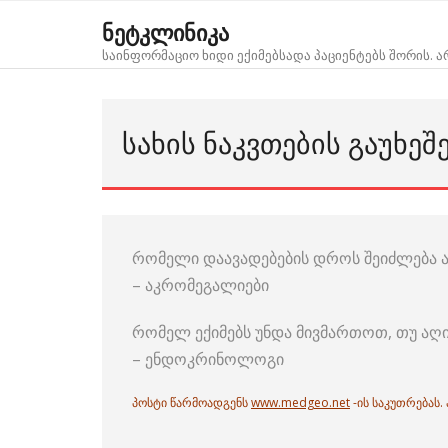
Skip
ნეტკლინიკა
to
საინფორმაციო ხიდი ექიმებსადა პაციენტებს შორის. 
content
ᲡᲐᲮᲘᲡ ᲜᲐᲙᲕᲗᲔᲑᲘᲡ ᲒᲐᲣᲮᲔᲨ
რომელი დაავადებების დროს შეიძლება აღ
– აკრომეგალიები
რომელ ექიმებს უნდა მივმართოთ, თუ აღინი
– ენდოკრინოლოგი
პოსტი წარმოადგენს
www.medgeo.net
-ის საკუთრებას