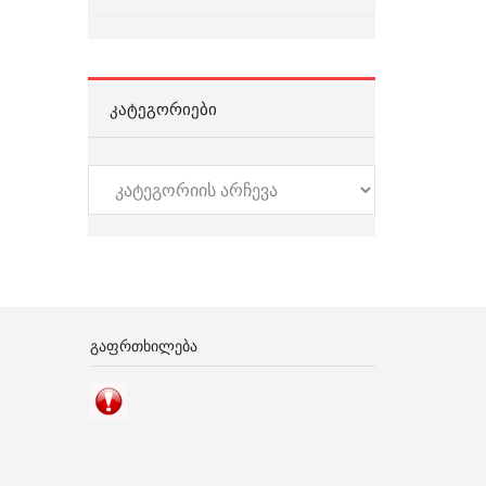
ᲙᲐᲢᲔᲒᲝᲠᲘᲔᲑᲘ
კატეგორიები
ᲒᲐᲤᲠᲗᲮᲘᲚᲔᲑᲐ