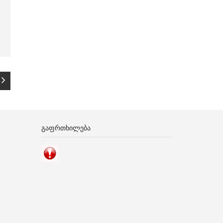
ᲒᲐᲤᲠᲗᲮᲘᲚᲔᲑᲐ