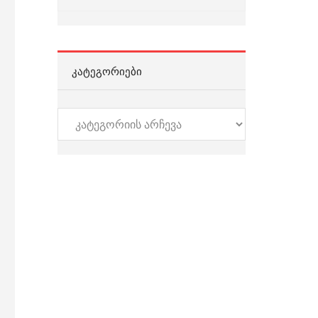
ᲙᲐᲢᲔᲒᲝᲠᲘᲔᲑᲘ
კატეგორიები