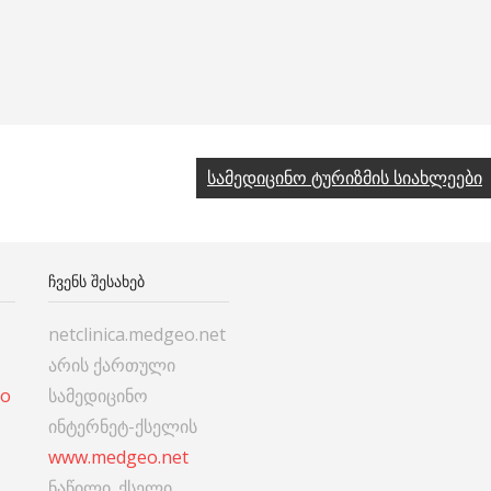
სამედიცინო ტურიზმის სიახლეები
ᲩᲕᲔᲜᲡ ᲨᲔᲡᲐᲮᲔᲑ
netclinica.medgeo.net
არის ქართული
co
სამედიცინო
ინტერნეტ-ქსელის
www.medgeo.net
ნაწილი. ქსელი