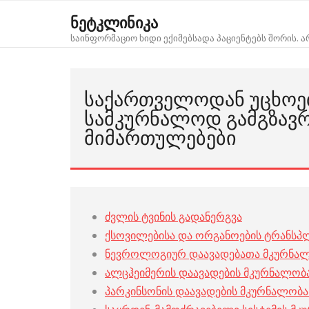
Skip
ნეტკლინიკა
to
საინფორმაციო ხიდი ექიმებსადა პაციენტებს შორის. 
content
ᲡᲐᲥᲐᲠᲗᲕᲔᲚᲝᲓᲐᲜ ᲣᲪᲮᲝᲔ
ᲡᲐᲛᲙᲣᲠᲜᲐᲚᲝᲓ ᲒᲐᲛᲒᲖᲐᲕᲠ
ᲛᲘᲛᲐᲠᲗᲣᲚᲔᲑᲔᲑᲘ
ძვლის ტვინის გადანერგვა
ქსოვილებისა და ორგანოების ტრანსპ
ნევროლოგიურ დაავადებათა მკურნალ
ალცჰეიმერის დაავადების მკურნალობ
პარკინსონის დაავადების მკურნალობ