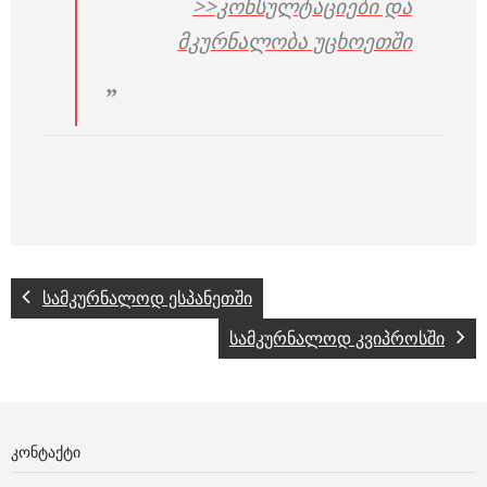
>>კონსულტაციები და
მკურნალობა უცხოეთში
სამკურნალოდ ესპანეთში
სამკურნალოდ კვიპროსში
ᲙᲝᲜᲢᲐᲥᲢᲘ