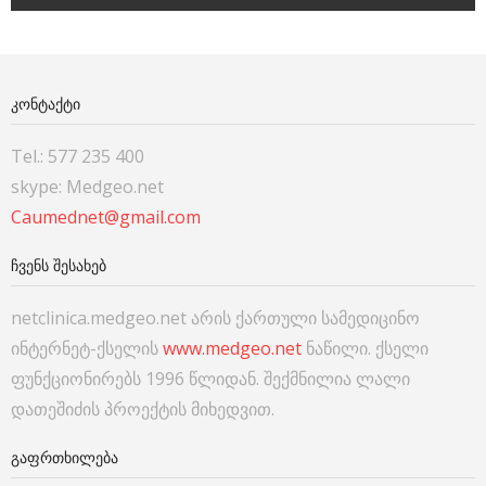
ᲙᲝᲜᲢᲐᲥᲢᲘ
Tel.: 577 235 400
skype: Medgeo.net
Caumednet@gmail.com
ᲩᲕᲔᲜᲡ ᲨᲔᲡᲐᲮᲔᲑ
netclinica.medgeo.net არის ქართული სამედიცინო
ინტერნეტ-ქსელის
www.medgeo.net
ნაწილი. ქსელი
ფუნქციონირებს 1996 წლიდან. შექმნილია ლალი
დათეშიძის პროექტის მიხედვით.
ᲒᲐᲤᲠᲗᲮᲘᲚᲔᲑᲐ