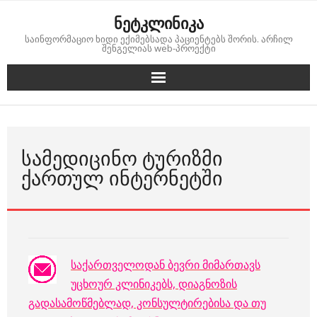
Skip
ნეტკლინიკა
to
საინფორმაციო ხიდი ექიმებსადა პაციენტებს შორის. არჩილ
content
შენგელიას web-პროექტი
ᲡᲐᲛᲔᲓᲘᲪᲘᲜᲝ ᲢᲣᲠᲘᲖᲛᲘ
ᲥᲐᲠᲗᲣᲚ ᲘᲜᲢᲔᲠᲜᲔᲢᲨᲘ
საქართველოდან ბევრი მიმართავს
უცხოურ კლინიკებს, დიაგნოზის
გადასამოწმებლად, კონსულტირებისა და თუ