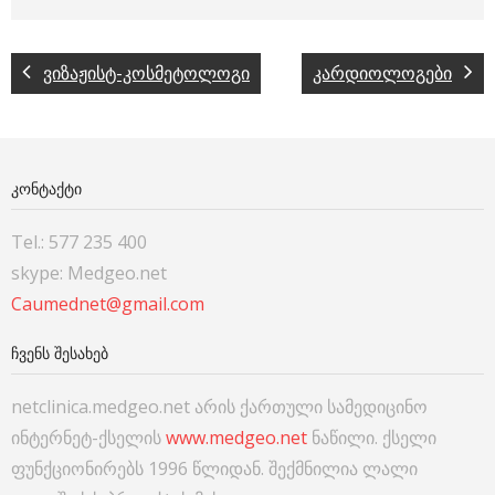
ვიზაჟისტ-კოსმეტოლოგი
კარდიოლოგები
ᲙᲝᲜᲢᲐᲥᲢᲘ
Tel.: 577 235 400
skype: Medgeo.net
Caumednet@gmail.com
ᲩᲕᲔᲜᲡ ᲨᲔᲡᲐᲮᲔᲑ
netclinica.medgeo.net არის ქართული სამედიცინო
ინტერნეტ-ქსელის
www.medgeo.net
ნაწილი. ქსელი
ფუნქციონირებს 1996 წლიდან. შექმნილია ლალი