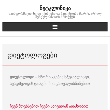
Skip
ნეტკლინიკა
to
საინფორმაციო ხიდი ექიმებსადა პაციენტებს შორის. არჩილ
content
შენგელიას web-პროექტი
ᲓᲘᲔᲢᲝᲚᲝᲒᲔᲑᲘ
დიეტოლოგი
– სწორი კვების სპეციალისტი,
ავადმყოფის დიაგნოზის გათვალისწინებით;
ჩვენ მოვხსენით ჩვენი საიტიდან ათასობით