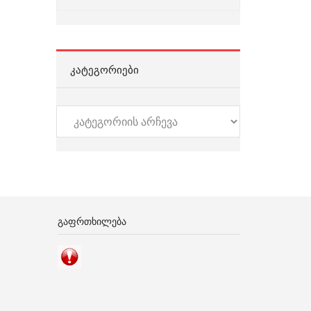
ᲙᲐᲢᲔᲒᲝᲠᲘᲔᲑᲘ
კატეგორიები
ᲒᲐᲤᲠᲗᲮᲘᲚᲔᲑᲐ