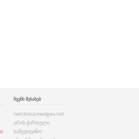
ᲩᲕᲔᲜᲡ ᲨᲔᲡᲐᲮᲔᲑ
netclinica.medgeo.net
არის ქართული
co
სამედიცინო