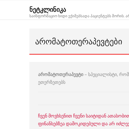
Skip
ნეტკლინიკა
to
საინფორმაციო ხიდი ექიმებსადა პაციენტებს შორის. 
content
ᲐᲠᲝᲛᲐᲢᲝᲗᲔᲠᲐᲞᲔᲕᲢᲔᲑᲘ
არომატოთერაპევტი
– სპეციალისტი, რო
ეთერზეთებს
ჩვენ მოვხსენით ჩვენი საიტიდან ათასობი
ფინანსებზეა დამოკიდებული და არ იძლევ